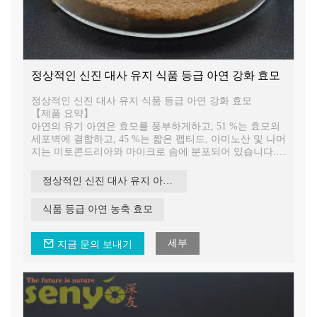
정상적인 신진 대사 유지 식품 등급 아연 강화 효모
정상적인 신진 대사 유지 식품 등급 아연 강화 효모
【제품 요약】
아연의 유기 아연은 효모를 풍부하게하고, 51 %는 효모의
세포벽에 결합하고, 45 %는 짧은 펩티드, 아미노산 및 나머
지는 미토콘드리아와 마이크로 솜에 분포되어 있습니다.
효모 번식 동안 대부분의 아연 요소는 세포벽의 거대 분자
에 결합하여 무기 아연보다 생체 이용률이 더 높은 다당류-
정상적인 신진 대사 유지 아연이 풍부한 효모
단백질-아연 복합체를 형성합니다.
식품 등급 아연 농축 효모
세부
지금 문의 보내기