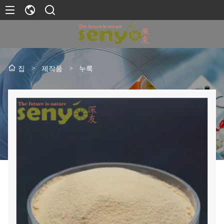
>
제작품
>
누룩
집