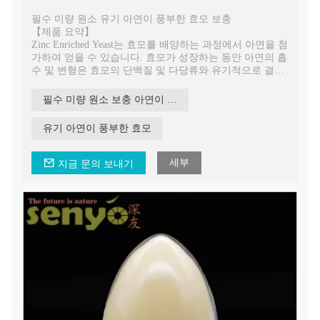
필수 미량 원소 유기 아연이 풍부한 효모 보충
【제품 요약】
Zinc Enriched Yeast는 효모를 배양하는 과정에서 아연을 첨
가하여 얻을 수 있습니다. 효모가 성장하는 동안 아연의 흡
수 및 변형은 효모의 단백질 및 다당류와 유기적으로 결합
되어 무기 아연의 독성 부작용 및 위장 자극을 제거합니다.
아연을 인체에보다 효율적이고 안전하게 흡수하여 활용할
필수 미량 원소 보충 아연이 풍부한 효모
수 있습니다.
유기 아연이 풍부한 효모
세부
지금 문의 보내기