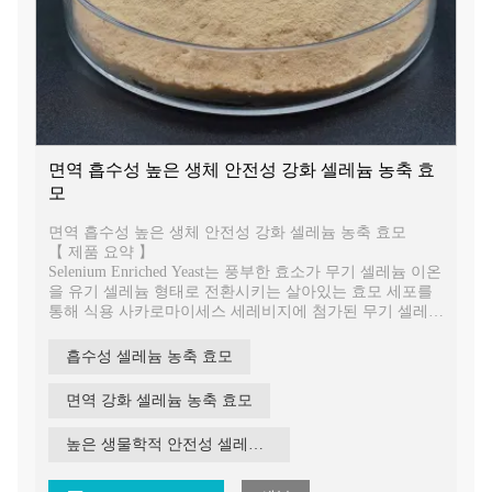
면역 흡수성 높은 생체 안전성 강화 셀레늄 농축 효
모
면역 흡수성 높은 생체 안전성 강화 셀레늄 농축 효모
【 제품 요약 】
Selenium Enriched Yeast는 풍부한 효소가 무기 셀레늄 이온
을 유기 셀레늄 형태로 전환시키는 살아있는 효모 세포를
통해 식용 사카로마이세스 세레비지에 첨가된 무기 셀레늄
을 사용합니다. 주요 존재 형태는 iseleno-methionine
selenium, seleno-l-cysteine ​​및 기타입니다. 아미노산 형태의
흡수성 셀레늄 농축 효모
대부분의 유황.
면역 강화 셀레늄 농축 효모
높은 생물학적 안전성 셀레늄 농축 효모